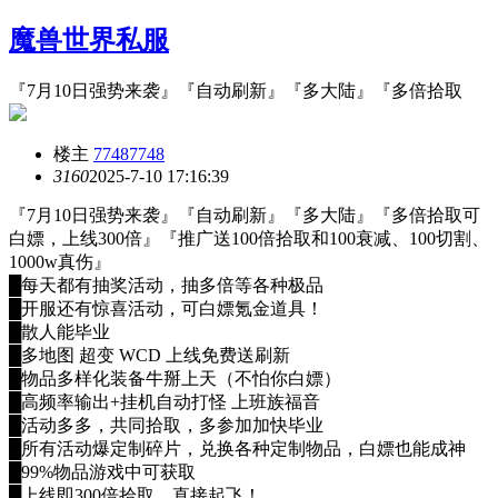
魔兽世界私服
『7月10日强势来袭』『自动刷新』『多大陆』『多倍拾取
楼主
77487748
316
0
2025-7-10 17:16:39
『7月10日强势来袭』『自动刷新』『多大陆』『多倍拾取可
白嫖，上线300倍』『推广送100倍拾取和100衰减、100切割、
1000w真伤』
█每天都有抽奖活动，抽多倍等各种极品
█开服还有惊喜活动，可白嫖氪金道具！
█散人能毕业
█多地图 超变 WCD 上线免费送刷新
█物品多样化装备牛掰上天（不怕你白嫖）
█高频率输出+挂机自动打怪 上班族福音
█活动多多，共同拾取，多参加加快毕业
█所有活动爆定制碎片，兑换各种定制物品，白嫖也能成神
█99%物品游戏中可获取
█上线即300倍拾取，直接起飞！