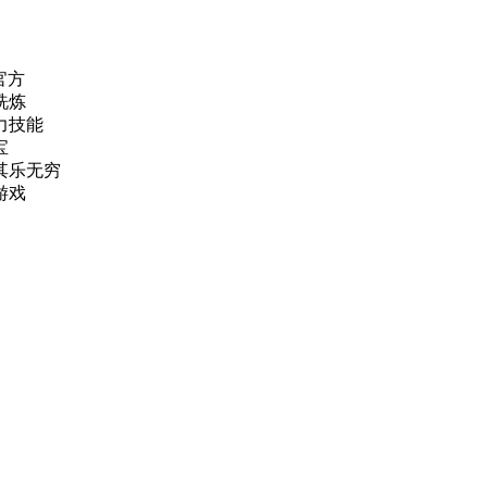
官方
洗炼
力技能
宝
其乐无穷
游戏