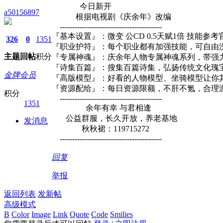
今日新开
a50156897
根据电视剧《庆余年》改编
-----------------------------------------
『基本设置』：微变 公CD 0.5天赋1倍 技能参考
326
0
1351
『职业护符』：每个职业都有加强技能，可自由
主题
回帖
积分
『专属神魂』：庆余年人物专属神魂系列，带强
『诗集百篇』：搜集百篇诗集，弘扬传统文化瑰
金牌会员
『高版模型』：好看的人物模型、坐骑模型让你
『资源配给』：每日资源限额，不肝不氪，合理
积分
-----------------------------------------
1351
余年有幸 与君相逢
公益群服，长久开放，养老基地
发消息
秋秋裙：119715272
-----------------------------------------
回复
举报
返回列表
发新帖
高级模式
B
Color
Image
Link
Quote
Code
Smilies