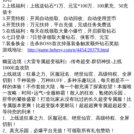
2.上线福利：上线送钻石*1万、元宝*100万、100累充、50充
值卡
3.开荒特权：开局自动拾取、自动回收、自动使用货币
4.开荒扶持：万元扶持，平台充值，完成任务免费送
5.在线福利：每天在线领取大量小爆竹，开启获取钻石
6.七日登录：7日登录领取大量钻石、侠客币、元宝
7.装备换金：击杀BOSS首次掉落装备触发额外钻石奖励
游戏地址
:
http://game.hehesy.com/g/4454/20379.html
-
幽蓝边境（大雷专属超变福利）-传奇超变-群切神技-
上线
1000E血攻防
上线就送：狂暴之力、区服冠名、绝世仙官、高级特权、全屏
切割！千种装扮，万种
BUFF，多种乐趣玩法，每天都是不一
样的体验！不作套娃大陆，每一个都充满了探索欲望！本服唯
一攻略：时间+运气=全服称霸！散人的狂欢，氪佬的乐园，
肝帝的饕殄盛宴！打造玩家从没有玩过的长久超变专属服！比
专属版本更爽！比超变版本更耐玩！超超超爽专属超超超变，
等待您的到来！
1、上线送狂暴之力、区服冠名、绝世仙官、高级特权、全屏
切割！
2、真充乐园，必爆平台充值！可领取所有礼包赞助！