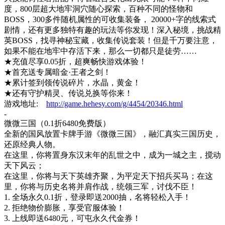
度，800层超大地牢洞穴随心探索，百种不同的怪物和
BOSS，300多件随机属性的可收集装备， 20000+字的线索式
剧情，还有更多独特有趣的玩法等你发现！深入秘境，挑战精
英BOSS，找寻神秘宝藏，收集传说套装！但是千万要注意，
如果不能在地牢中存活下来，那么一切都只是徒劳……
★充值尽享0.05折，超爽畅快游戏体验！
★首充送专属暗金·王者之剑！
★累计签到领传说碎片，水晶，黄金！
★还有守护精灵、传说兑换等你来！
游戏地址
:
http://game.hehesy.com/g/4454/20346.html
-
微微三国（
0.1折6480免费版）
全新的国风放置卡牌手游《微微三国》，融汇真实三国历史，
还原经典人物。
在这里，你将置身东汉末年的乱世之中，成为一城之主，搅动
天下风云；
在这里，你将与天下英雄齐聚，为平定天下招兵买马；在这
里，你将与历史名将并肩作战，统领三军，讨伐不臣！
1. 全场永久0.1折，登录即送2000抽，名将轻松入手！
2. 拒绝物价膨胀，享受官服体验！
3. 上线即送6480元，可屯永久代金券！