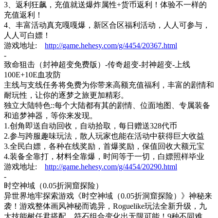
3、返利狂飙，充值就送爆炸属性+货币返利！体验不一样的
充值返利！
4、丰富活动真充嘎嘎爆，新区合区福利活动，人人可参与，
人人可白嫖！
游戏地址
:
http://game.hehesy.com/g/4454/20367.html
-
致命狙击（封神超变免费版）-传奇超变-封神超变-
上线
100E+10E血攻防
主线与支线任务将免费为你带来高额充值福利，丰富的剧情和
耐玩性，让你的逐梦之旅更加精彩。
独立大陆特色
::每个大陆都有其的剧情、位面地图、专属装备
和追梦神器，等你来发现。
1.创角即送自动回收，自动拾取，每日赠送328代币
2.参与跨服趣味玩法，散人玩家也能在活动中获得巨大收益
3.全民白嫖，各种在线奖励，首爆奖励，保值回收大额元宝
4.装备全靠打，材料全靠爆，时间等于一切，白嫖照样毕业
游戏地址
:
http://game.hehesy.com/g/4454/20290.html
-
时空神域（
0.05折洞窟探险）
异世界地牢探索游戏《时空神域（
0.05折洞窟探险）》神秘来
袭！游戏整体画风神秘而诡异，Roguelike玩法全新升级，九
大技能树任君搭配，符石组合变化出无限可能！9种不同难