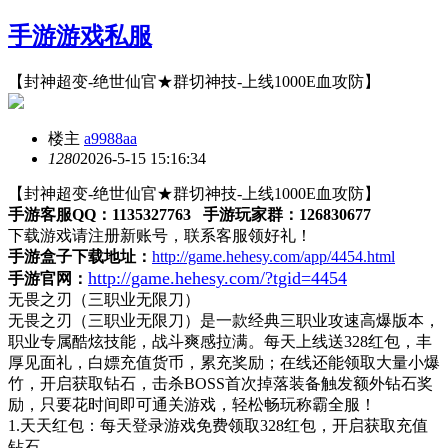
手游游戏私服
【封神超变-绝世仙官★群切神技-上线1000E血攻防】
楼主
a9988aa
128
0
2026-5-15 15:16:34
【封神超变-绝世仙官★群切神技-
上线
1000E血攻防
】
手游客服
QQ：1135327763 手游玩家群：126830677
下载游戏请注册新账号，联系客服领好礼！
手游盒子下载地址：
http://game.hehesy.com/app/4454.html
http://game.hehesy.com/?tgid=4454
手游官网：
无畏之刃（三职业无限刀）
无畏之刃（三职业无限刀）是一款经典三职业攻速高爆版本，
职业专属酷炫技能，战斗爽感拉满。每天上线送
328红包，丰
厚见面礼，白嫖充值货币，累充奖励；在线还能领取大量小爆
竹，开启获取钻石，击杀BOSS首次掉落装备触发额外钻石奖
励，只要花时间即可通关游戏，轻松畅玩称霸全服！
1.天天红包：每天登录游戏免费领取328红包，开启获取充值
钻石