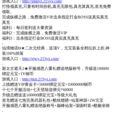
游戏入口：
http://xmqyz.215yx.com/
打怪领真充
,只要有时间挂机,真充无限包,真充算真充,首充免费
领取。
完成纵横之路，免费激活
VIP,击杀指定打金BOSS送真实真充
真充
福利
1：每日签到送大量资源
福利
2：完成纵横之路，免费激活VIP
福利
3：击杀指定打金BOSS送真实真充真充
-
仙境物语
bt★二次元经典，送顶V，元宝装备全档位折上折,神
装100%掉落
游戏入口：
http://xjwy.215yx.com/
-
新太古遮天
2★开服感恩八重礼赠送绝版称号，升级送100000
绑定元宝+1Y铜币
游戏入口：
http://tgzt.215yx.com/
上线赠送
VIP黄金卡+50000绑定元宝+10000000铜币
十七个开服活动
+七天登陆送绑元*60000
升级总赠送送
100000绑定元宝+等级大礼包
首充赠送七煞完美武器礼包
+酷炫翅膀+仙宠神源+2W元宝
开服感恩八重礼赠送绝版称号
+巅峰仙宠+顶级时装+酷极坐骑
-