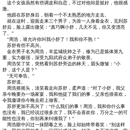
这个女孩虽然有些调皮和自恋，不过对他却是挺好，他很感
激。
他跟在苏舒身后，朝着一个不太熟悉的地方走去。
就在这时，迎面走来三个男子，为首一人身着金衣，见到苏
舒后，脸上露出微笑：
“真巧啊小舒，几天不见，你又变漂亮
了。”
“周浩，谁允许你叫我小舒了！我和你不熟！”
苏舒有些不高兴。
金衣男子名为周浩，丰监城统帅之子，修为已是炼体第九
重，实力极强，深受九阳武府众弟子的敬畏。
周浩笑了笑，突然看到苏舒旁边的林天，眉头微皱：
“小
舒，这个人是？”
“无可奉告。”
苏舒道。
周浩摇摇头，淡笑着走向苏舒，柔声道：
“对了小舒，我父
亲今晚要办一场家宴，我和他提了我们的事，父亲也很喜欢，
令我邀请你今晚去府上做客。”
苏舒更加不高兴了：
“什么我们的事！周浩，我和你什么事
也没有，我已经说过很多次了，我不会喜欢你，万分之一的可
能性也没有，你别再来纠缠我了！”
周浩眼中闪过一抹阴毒之光，脸上却始终带着笑：
“别这样