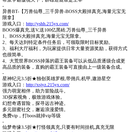
-
异兽
BT-【万兽仙尊_三千异兽-BOSS大殿掉真充,海量元宝无
限拿】
游戏入口：
http://yshh.215yx.com/
BOOS爆真充,送V,送100亿黑砖,万兽仙尊_三千异兽
1、BOSS大殿掉真充,海量元宝无限拿。
2、每天达到特定条件任务后，可领取限时目标奖励。
3、福利大厅福利，为玩家提供日常大量资源奖励，获得方式
也很简单。
4、大荒世界BOSS掉落的霸王装备可以从低品质逐级合成更
高品质的装备，直购的霸王装备可直接由上一级装备合成。
-
星神纪元
3.5折★独创英雄罗根,带佣兵,机甲,遨游星空
游戏入口：
http://xsjyz.215yx.com/
强力萌宠相伴，助力冒险战斗。
3D探索视角，极致游戏体验。
幻想奇遇冒险，探寻远古神迹。
多元甜蜜社交，邂逅浪漫爱情。
免费
vip，打boos就掉vip等级
-
仙梦奇缘
3.5折★打怪领真充,只要有时间挂机,真充无限