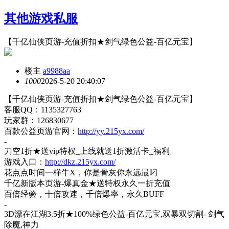
其他游戏私服
【千亿仙侠页游-充值折扣★剑气绿色公益-百亿元宝】
楼主
a9988aa
100
0
2026-5-20 20:40:07
【千亿仙侠页游
-充值折扣★剑气绿色公益-百亿元宝】
客服
QQ：1135327763
玩家群：
126830677
百款公益页游官网：
http://yy.215yx.com/
-
刀空
1折★送vip特权_上线就送1折激活卡_福利
游戏入口：
http://dkz.215yx.com/
花点点时间一样牛
X，你是骨灰你永远最叼
千亿新版本页游
-爆真金★送特权永久一折充值
百倍经验，十倍攻速，千倍爆率，永久
BUFF
-
3D漂在江湖3.5折★100%绿色公益-百亿元宝,双暴双切割- 剑气
除魔,神力