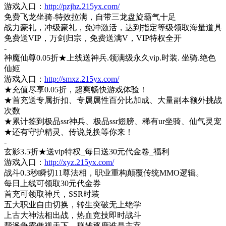
游戏入口：
http://pzjhz.215yx.com/
免费飞龙坐骑
-特效拉满，自带三龙盘旋霸气十足
战力豪礼，冲级豪礼，免冲激活，达到指定等级领取海量道具
免费送
VIP，万剑归宗，免费送满V，VIP特权全开
-
神魔仙尊
0.05折★上线送神兵.领满级永久vip.时装. 坐骑.绝色
仙姬
游戏入口：
http://smxz.215yx.com/
★充值尽享0.05折，超爽畅快游戏体验！
★首充送专属折扣、专属属性百分比加成、大量副本额外挑战
次数
★累计签到极品ssr神兵、极品ssr翅膀、稀有ur坐骑、仙气灵宠
★还有守护精灵、传说兑换等你来！
-
玄影
3.5折★送vip特权_每日送30元代金卷_福利
游戏入口：
http://xyz.215yx.com/
战斗
0.3秒瞬切11尊法相，职业重构颠覆传统MMO逻辑。
每日上线可领取
30元代金券
首充可领取神兵，
SSR时装
五大职业自由切换，转生突破无上绝学
上古大神法相出战，热血竞技即时战斗
帮派争霸傲视天下，群雄逐鹿谁是主宰