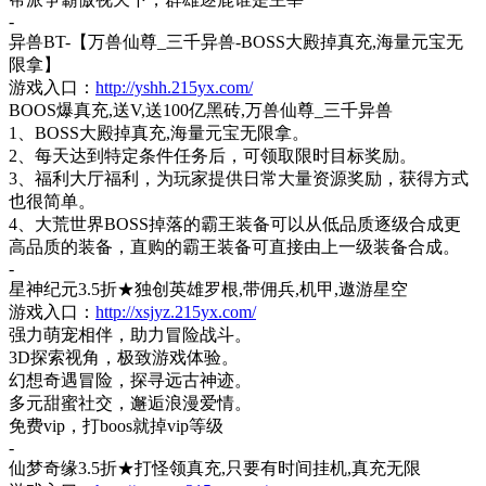
-
异兽
BT-【万兽仙尊_三千异兽-BOSS大殿掉真充,海量元宝无
限拿】
游戏入口：
http://yshh.215yx.com/
BOOS爆真充,送V,送100亿黑砖,万兽仙尊_三千异兽
1、BOSS大殿掉真充,海量元宝无限拿。
2、每天达到特定条件任务后，可领取限时目标奖励。
3、福利大厅福利，为玩家提供日常大量资源奖励，获得方式
也很简单。
4、大荒世界BOSS掉落的霸王装备可以从低品质逐级合成更
高品质的装备，直购的霸王装备可直接由上一级装备合成。
-
星神纪元
3.5折★独创英雄罗根,带佣兵,机甲,遨游星空
游戏入口：
http://xsjyz.215yx.com/
强力萌宠相伴，助力冒险战斗。
3D探索视角，极致游戏体验。
幻想奇遇冒险，探寻远古神迹。
多元甜蜜社交，邂逅浪漫爱情。
免费
vip，打boos就掉vip等级
-
仙梦奇缘
3.5折★打怪领真充,只要有时间挂机,真充无限