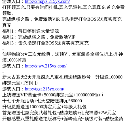
游戏入口：
http://xmqyz.215yx.com/
打怪领真充
,只要有时间挂机,真充无限包,真充算真充,首充免费
领取。
完成纵横之路，免费激活
VIP,击杀指定打金BOSS送真实真充
真充
福利
1：每日签到送大量资源
福利
2：完成纵横之路，免费激活VIP
福利
3：击杀指定打金BOSS送真实真充真充
-
仙境物语
bt★二次元经典，送顶V，元宝装备全档位折上折,神
装100%掉落
游戏入口：
http://xjwy.215yx.com/
-
新太古遮天
2★开服感恩八重礼赠送绝版称号，升级送100000
绑定元宝+1Y铜币
游戏入口：
http://tgzt.215yx.com/
上线赠送
VIP黄金卡+50000绑定元宝+10000000铜币
十七个开服活动
+七天登陆送绑元*60000
升级总赠送送
100000绑定元宝+等级大礼包
首充赠送七煞完美武器礼包
+酷炫翅膀+仙宠神源+2W元宝
开服感恩八重礼赠送绝版称号
+巅峰仙宠+顶级时装+酷极坐骑
-