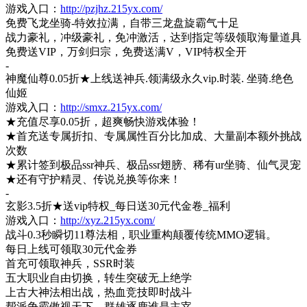
游戏入口：
http://pzjhz.215yx.com/
免费飞龙坐骑
-特效拉满，自带三龙盘旋霸气十足
战力豪礼，冲级豪礼，免冲激活，达到指定等级领取海量道具
免费送
VIP，万剑归宗，免费送满V，VIP特权全开
-
神魔仙尊
0.05折★上线送神兵.领满级永久vip.时装. 坐骑.绝色
仙姬
游戏入口：
http://smxz.215yx.com/
★充值尽享0.05折，超爽畅快游戏体验！
★首充送专属折扣、专属属性百分比加成、大量副本额外挑战
次数
★累计签到极品ssr神兵、极品ssr翅膀、稀有ur坐骑、仙气灵宠
★还有守护精灵、传说兑换等你来！
-
玄影
3.5折★送vip特权_每日送30元代金卷_福利
游戏入口：
http://xyz.215yx.com/
战斗
0.3秒瞬切11尊法相，职业重构颠覆传统MMO逻辑。
每日上线可领取
30元代金券
首充可领取神兵，
SSR时装
五大职业自由切换，转生突破无上绝学
上古大神法相出战，热血竞技即时战斗
帮派争霸傲视天下，群雄逐鹿谁是主宰