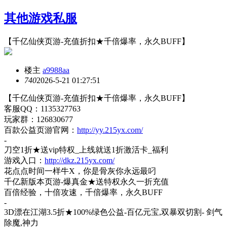
其他游戏私服
【千亿仙侠页游-充值折扣★千倍爆率，永久BUFF】
楼主
a9988aa
74
0
2026-5-21 01:27:51
【千亿仙侠页游
-充值折扣★千倍爆率，永久BUFF】
客服
QQ：1135327763
玩家群：
126830677
百款公益页游官网：
http://yy.215yx.com/
-
刀空
1折★送vip特权_上线就送1折激活卡_福利
游戏入口：
http://dkz.215yx.com/
花点点时间一样牛
X，你是骨灰你永远最叼
千亿新版本页游
-爆真金★送特权永久一折充值
百倍经验，十倍攻速，千倍爆率，永久
BUFF
-
3D漂在江湖3.5折★100%绿色公益-百亿元宝,双暴双切割- 剑气
除魔,神力