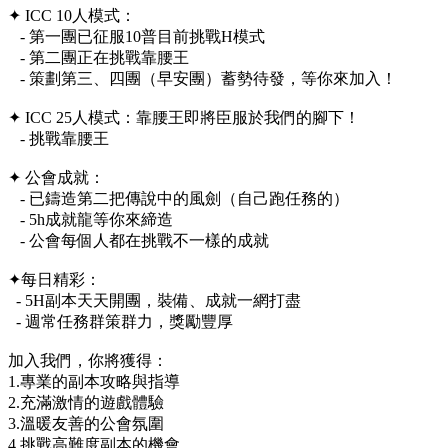
✦ ICC 10人模式：
- 第一團已征服10普目前挑戰H模式
- 第二團正在挑戰靠腰王
- 策劃第三、四團（早安團）蓄勢待發，等你來加入！
✦ ICC 25人模式：靠腰王即將臣服於我們的腳下！
- 挑戰靠腰王
✦ 公會成就：
- 已鑄造第二把傳說中的風劍（自己跑任務的）
- 5h成就龍等你來締造
- 公會每個人都在挑戰不一樣的成就
✦每日精彩：
- 5H副本天天開團，裝備、成就一網打盡
- 週常任務群策群力，獎勵豐厚
加入我們，你將獲得：
1.專業的副本攻略與指導
2.充滿激情的遊戲體驗
3.溫暖友善的公會氛圍
4.挑戰高難度副本的機會