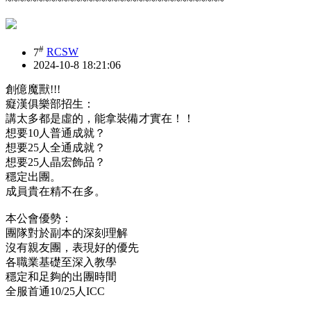
~~~~~~~~~~~~~~~~~~~~~~~~~~~~~~~~~~~
#
7
RCSW
2024-10-8 18:21:06
創億魔獸!!!
癡漢俱樂部招生：
講太多都是虛的，能拿裝備才實在！！
想要10人普通成就？
想要25人全通成就？
想要25人晶宏飾品？
穩定出團。
成員貴在精不在多。
本公會優勢：
團隊對於副本的深刻理解
沒有親友團，表現好的優先
各職業基礎至深入教學
穩定和足夠的出團時間
全服首通10/25人ICC