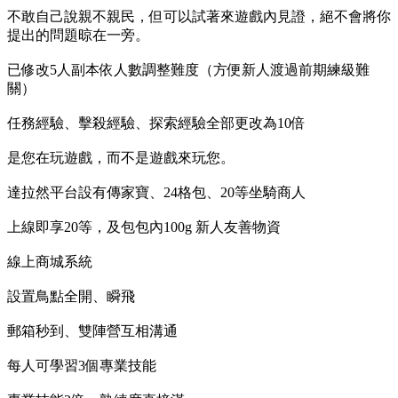
不敢自己說親不親民，但可以試著來遊戲內見證，絕不會將你
提出的問題晾在一旁。
已修改5人副本依人數調整難度（方便新人渡過前期練級難
關）
任務經驗、擊殺經驗、探索經驗全部更改為10倍
是您在玩遊戲，而不是遊戲來玩您。
達拉然平台設有傳家寶、24格包、20等坐騎商人
上線即享20等，及包包內100g 新人友善物資
線上商城系統
設置鳥點全開、瞬飛
郵箱秒到、雙陣營互相溝通
每人可學習3個專業技能