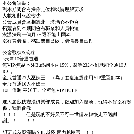
本公會缺點：
副本期間會有操作走位和裝備理解要求
人數相對來說較少
公會成員會互相靠北，玻璃心不適合
拓荒者副本期間會有職業和人員挑選
沒辦法刷一個月5H還不能出團本
沒有買裝備，橘鎚要自己做，裝備要自己打。
公會戰績&成就：
3天拿10普通首通
無VIP/無副本外Buff/副本內15%，裝等232不到就能全通10人
ICC。
全服首通25人巫妖王。（為了進度追趕使用VIP重置副本）
全服首通10人巫妖王。
10H 僅剩 巫妖王。全程無VIP BUFF
進入遊戲找癡漢俱樂部成員，歡迎加入癡漢，玩得不好沒有關
係，我們會教
！！！！！但是玩的不好又不可一世請左轉慢走不送謝
謝。！！！！！
想要成為癡漢嗎？ID越怪 實力越厲害！！！