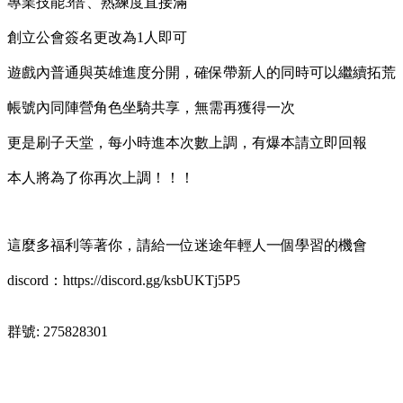
專業技能3倍、熟練度直接滿
創立公會簽名更改為1人即可
遊戲內普通與英雄進度分開，確保帶新人的同時可以繼續拓荒
帳號內同陣營角色坐騎共享，無需再獲得一次
更是刷子天堂，每小時進本次數上調，有爆本請立即回報
本人將為了你再次上調！！！
這麼多福利等著你，請給一位迷途年輕人一個學習的機會
discord：https://discord.gg/ksbUKTj5P5
群號: 275828301