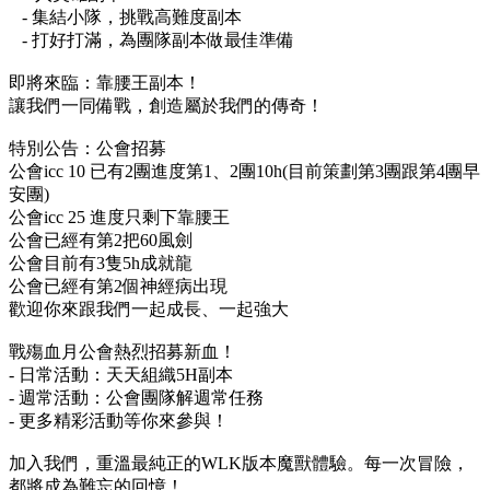
- 集結小隊，挑戰高難度副本
- 打好打滿，為團隊副本做最佳準備
即將來臨：靠腰王副本！
讓我們一同備戰，創造屬於我們的傳奇！
特別公告：公會招募
公會icc 10 已有2團進度第1、2團10h(目前策劃第3團跟第4團早
安團)
公會icc 25 進度只剩下靠腰王
公會已經有第2把60風劍
公會目前有3隻5h成就龍
公會已經有第2個神經病出現
歡迎你來跟我們一起成長、一起強大
戰殤血月公會熱烈招募新血！
- 日常活動：天天組織5H副本
- 週常活動：公會團隊解週常任務
- 更多精彩活動等你來參與！
加入我們，重溫最純正的WLK版本魔獸體驗。每一次冒險，
都將成為難忘的回憶！