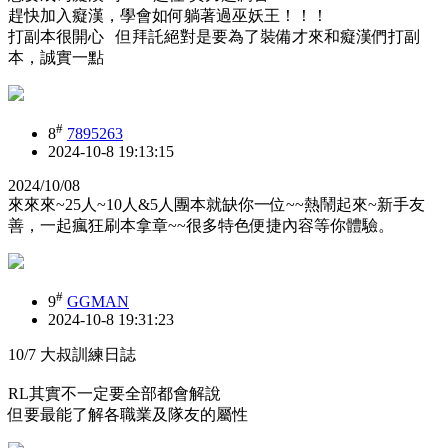
趕快加入癡漢，學會如何躺著過巫妖王！！！
打副本很開心 但拜託絕對是要為了裝備才來和癡漢們打副
本，誠實一點
#
8
7895263
2024-10-8 19:13:15
2024/10/08
來來來~25人~10人&5人團本就缺你一位~~熱鬧起來~新手友
善，一起瘋狂刷本拿章~~很多特色便捷內容等你體驗。
#
9
GGMAN
2024-10-8 19:31:23
10/7 大叔訓練日誌
RL其實不一定要全部都會解說
但要最能了解各職業及隊友的屬性