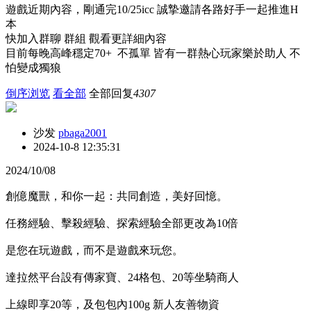
遊戲近期內容，剛通完10/25icc 誠摯邀請各路好手一起推進H
本
快加入群聊 群組 觀看更詳細內容
目前每晚高峰穩定70+ 不孤單 皆有一群熱心玩家樂於助人 不
怕變成獨狼
倒序浏览
看全部
全部回复
4307
沙发
pbaga2001
2024-10-8 12:35:31
2024/10/08
創億魔獸，和你一起：共同創造，美好回憶。
任務經驗、擊殺經驗、探索經驗全部更改為10倍
是您在玩遊戲，而不是遊戲來玩您。
達拉然平台設有傳家寶、24格包、20等坐騎商人
上線即享20等，及包包內100g 新人友善物資