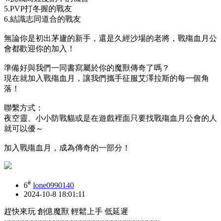
5.PVP打冬握的戰友
6.結識志同道合的戰友
無論你是初出茅廬的新手，還是久經沙場的老將，戰殤血月公
會都歡迎你的加入！
準備好與我們一同書寫屬於你的魔獸傳奇了嗎？
現在就加入戰殤血月，讓我們攜手征服艾澤拉斯的每一個角
落！
聯繫方式：
夜空靈、小小防戰貓或是在遊戲裡面只要找戰殤血月公會的人
就可以優～
加入戰殤血月，成為傳奇的一部分！
#
6
lone0990140
2024-10-8 18:01:11
趕快來玩 創億魔獸 輕鬆上手 低延遲