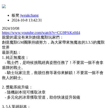
板凳
jweakchang
2024-10-8 13:42:31
2024/10/08
https://www.youtube.com/watch?v=CG9PAKz0iI4
親愛的還沒有來到創億魔獸玩家們：
創億魔獸GM團隊持續努力，為大家帶來無魔改的3.3.5的魔獸
世界
最新亮點：
1. 純正無魔改：
- 戰士們，是時候挑戰經典姿態任務了！不要當一個不會拿
盾牌的戰士。
- 騎士玩家注意，救贖任務等著你來解鎖！不要當一個不會
救人的騎士。
2. 獎勵系統升級：
- 隨機副本現可獲取冰章
- 多元化的冰章獲取管道，助你快速提升裝備
3. 5人英雄副本：