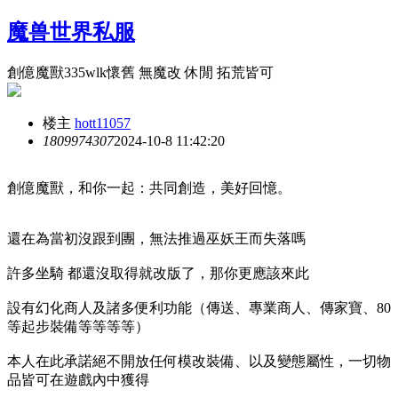
魔兽世界私服
創億魔獸335wlk懷舊 無魔改 休閒 拓荒皆可
楼主
hott11057
180997
4307
2024-10-8 11:42:20
創億魔獸，和你一起：共同創造，美好回憶。
還在為當初沒跟到團，無法推過巫妖王而失落嗎
許多坐騎 都還沒取得就改版了，那你更應該來此
設有幻化商人及諸多便利功能（傳送、專業商人、傳家寶、80
等起步裝備等等等等）
本人在此承諾絕不開放任何模改裝備、以及變態屬性，一切物
品皆可在遊戲內中獲得