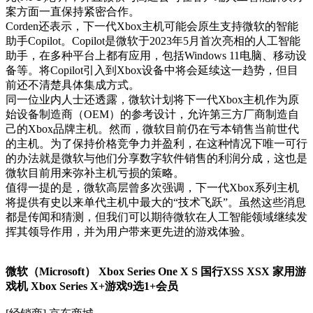
案方面一直保持紧密合作。
Corden还表示，下一代Xbox主机可能会原生支持微软的智能
助手Copilot。Copilot是微软于2023年5月首次亮相的人工智能
助手，在多种平台上都有应用，包括Windows 11电脑、移动设
备等。将Copilot引入到Xbox设备中将会延续这一趋势，但目
前还不清楚具体集成方式。
同一位业内人士还透露，微软计划将下一代Xbox主机作为原
始设备制造商（OEM）的参考设计，允许第三方厂商制造自
己的Xbox品牌主机。然而，微软目前仍在亏本销售当前世代
的主机。为了保持价格竞争力并盈利，在这种情况下唯一可行
的办法就是微软与他们分享数字软件销售的利润分成，这也是
微软目前用来弥补主机亏损的策略。
值得一提的是，微软高层曾多次强调，下一代Xbox系列主机
将提供有史以来单代主机中最大的“技术飞跃”。虽然这些消息
都是传闻和猜测，但我们可以期待微软在人工智能领域继续发
挥其领导作用，并为用户带来更先进的游戏体验。
微软（Microsoft） Xbox Series One X S 国行XSS XSX 家用游
戏机 Xbox Series X+游戏9选1+会员