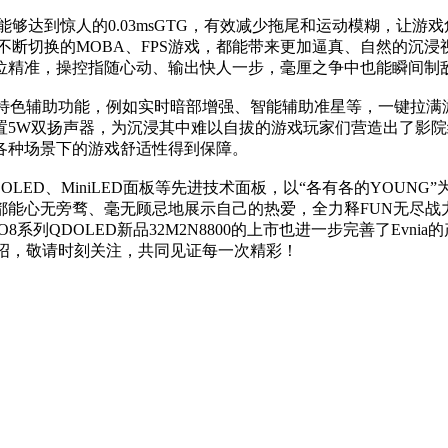
能够达到惊人的0.03msGTG，有效减少拖尾和运动模糊，让
断切换的MOBA、FPS游戏，都能带来更加逼真、自然的沉浸视
位精准，操控指随心动、输出快人一步，毫厘之争中也能瞬间制
计的特色辅助功能，例如实时暗部增强、智能辅助准星等，一键拉
置5W双扬声器，为沉浸其中难以自拔的游戏玩家们营造出了影院
各种场景下的游戏舒适性得到保障。
DOLED、MiniLED面板等先进技术面板，以“各有各的YOU
都能心无旁骛、毫无顾忌地展示自己的热爱，全力释FUN无尽战
8系列QDOLED新品32M2N8800的上市也进一步完善了Ev
细介绍，敬请时刻关注，共同见证每一次精彩！