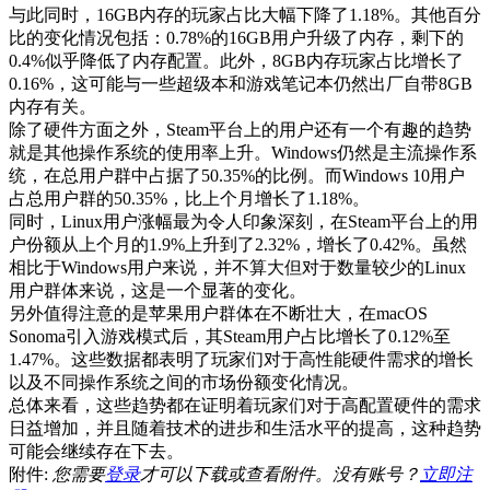
与此同时，16GB内存的玩家占比大幅下降了1.18%。其他百分
比的变化情况包括：0.78%的16GB用户升级了内存，剩下的
0.4%似乎降低了内存配置。此外，8GB内存玩家占比增长了
0.16%，这可能与一些超级本和游戏笔记本仍然出厂自带8GB
内存有关。
除了硬件方面之外，Steam平台上的用户还有一个有趣的趋势
就是其他操作系统的使用率上升。Windows仍然是主流操作系
统，在总用户群中占据了50.35%的比例。而Windows 10用户
占总用户群的50.35%，比上个月增长了1.18%。
同时，Linux用户涨幅最为令人印象深刻，在Steam平台上的用
户份额从上个月的1.9%上升到了2.32%，增长了0.42%。虽然
相比于Windows用户来说，并不算大但对于数量较少的Linux
用户群体来说，这是一个显著的变化。
另外值得注意的是苹果用户群体在不断壮大，在macOS
Sonoma引入游戏模式后，其Steam用户占比增长了0.12%至
1.47%。这些数据都表明了玩家们对于高性能硬件需求的增长
以及不同操作系统之间的市场份额变化情况。
总体来看，这些趋势都在证明着玩家们对于高配置硬件的需求
日益增加，并且随着技术的进步和生活水平的提高，这种趋势
可能会继续存在下去。
附件:
您需要
登录
才可以下载或查看附件。没有账号？
立即注